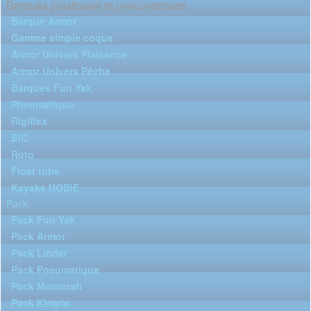
Barques plastiques et pneumatiques
Barque Armor
Gamme simple coque
Armor Univers Plaisance
Armor Univers Pêche
Barques Fun Yak
Pneumatique
Rigiflex
BIC
Roto
Float tube
Kayaks HOBIE
Pack
Pack Fun Yak
Pack Armor
Pack Linder
Pack Pneumatique
Pack Motocraft
Pack Kimple