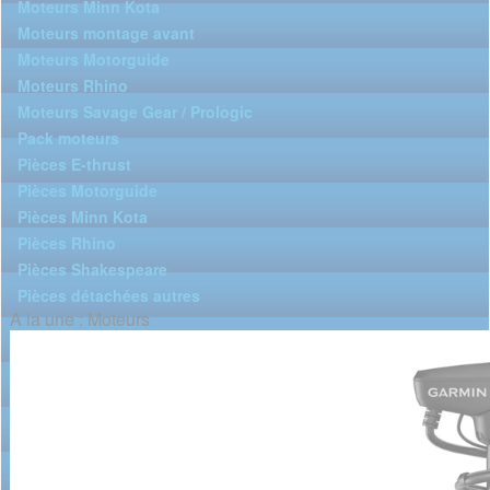
Moteurs Minn Kota
Moteurs montage avant
Moteurs Motorguide
Moteurs Rhino
Moteurs Savage Gear / Prologic
Pack moteurs
Pièces E-thrust
Pièces Motorguide
Pièces Minn Kota
Pièces Rhino
Pièces Shakespeare
Pièces détachées autres
A la une : Moteurs