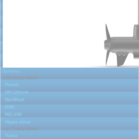
Batteries
Les floats tubes
Prolith
SH Lithium
Bat4Boat
BSR
RELiON
Vague bleue
Les floats tubes
Yuasa