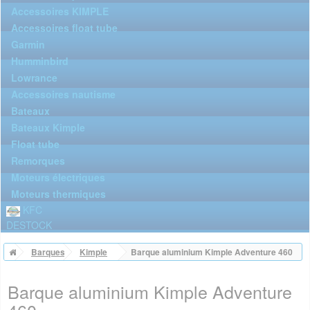
Accessoires KIMPLE
Accessoires float tube
Garmin
Humminbird
Lowrance
Accessoires nautisme
Bateaux
Bateaux Kimple
Float tube
Remorques
Moteurs électriques
Moteurs thermiques
KFC
DESTOCK
Barques
Kimple
Barque aluminium Kimple Adventure 460
Barque aluminium Kimple Adventure