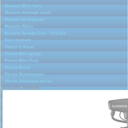
Moteurs Minn Kota
Moteurs montage avant
Moteurs Motorguide
Moteurs Rhino
Moteurs Savage Gear / Prologic
Pack moteurs
Pièces E-thrust
Pièces Motorguide
Pièces Minn Kota
Pièces Rhino
Pièces Shakespeare
Pièces détachées autres
A la une : Moteurs