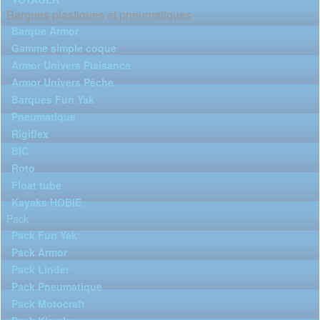
Barques plastiques et pneumatiques
Barque Armor
Gamme simple coque
Armor Univers Plaisance
Armor Univers Pêche
Barques Fun Yak
Pneumatique
Rigiflex
BIC
Roto
Float tube
Kayaks HOBIE
Pack
Pack Fun Yak
Pack Armor
Pack Linder
Pack Pneumatique
Pack Motocraft