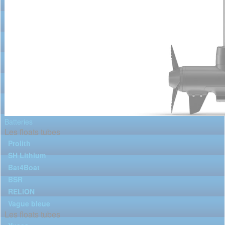
Batteries
Les floats tubes
Prolith
SH Lithium
Bat4Boat
BSR
RELiON
Vague bleue
Les floats tubes