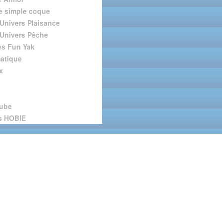
 simple coque
Univers Plaisance
Univers Pêche
s Fun Yak
atique
x
tube
s HOBIE