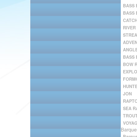
BASS 
BASS 
CATC
RIVER
STRE
ADVE
ANGL
BASS 
BOW R
EXPL
FORM
HUNT
JON
RAPT
SEA R
TROU
VOYA
Barques
Barqu