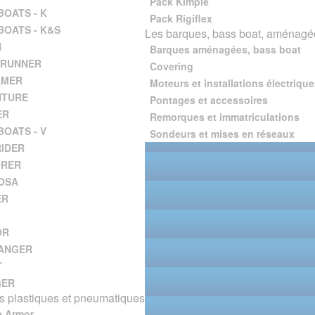
Pack Kimple
BOATS - K
Pack Rigiflex
BOATS - K&S
Les barques, bass boat, aménagée
H
Barques aménagées, bass boat
 RUNNER
Covering
AMER
Moteurs et installations électrique
NTURE
Pontages et accessoires
ER
Remorques et immatriculations
BOATS - V
Sondeurs et mises en réseaux
IDER
ORER
OSA
ER
OR
ANGER
T
GER
 plastiques et pneumatiques
e Armor