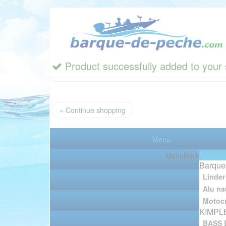
Product successfully added to your 
« Continue shopping
Menu
Menu
Back
Barque
Linder
Alu na
Motocr
KIMPL
BASS 