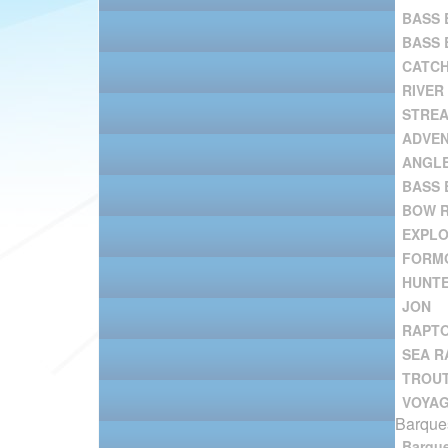
BASS 
BASS 
CATC
RIVER
STRE
ADVE
ANGL
BASS 
BOW R
EXPL
FORM
HUNT
JON
RAPT
SEA R
TROU
VOYA
Barques
Barqu