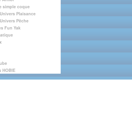
 simple coque
Univers Plaisance
Univers Pêche
s Fun Yak
atique
x
tube
s HOBIE