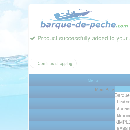
Product successfully added to your 
« Continue shopping
Menu
Menu
Back
Barque
Linder
Alu na
Motocr
KIMPL
BASS 