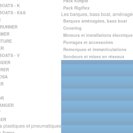
Pack Kimple
BOATS - K
Pack Rigiflex
BOATS - K&S
Les barques, bass boat, aménagée
H
Barques aménagées, bass boat
 RUNNER
Covering
AMER
Moteurs et installations électrique
NTURE
Pontages et accessoires
ER
Remorques et immatriculations
BOATS - V
Sondeurs et mises en réseaux
IDER
ORER
OSA
ER
OR
ANGER
T
GER
 plastiques et pneumatiques
e Armor