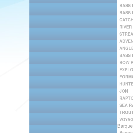
BASS 
BASS 
CATC
RIVER
STRE
ADVE
ANGL
BASS 
BOW R
EXPL
FORM
HUNT
JON
RAPT
SEA R
TROU
VOYA
Barques
Barqu