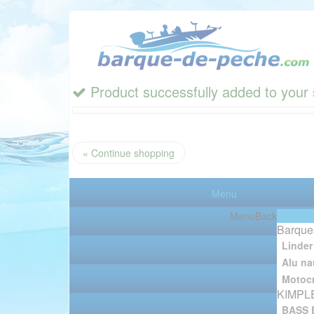
Product successfully added to your 
« Continue shopping
Menu
Menu
Back
Barque
Linder
Alu na
Motocr
KIMPL
BASS 