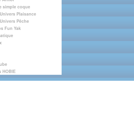
 simple coque
Univers Plaisance
Univers Pêche
s Fun Yak
atique
x
tube
s HOBIE