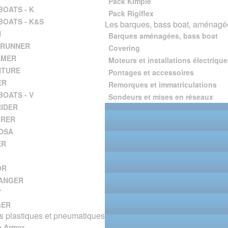
Pack Kimple
BOATS - K
Pack Rigiflex
BOATS - K&S
Les barques, bass boat, aménagée
H
Barques aménagées, bass boat
 RUNNER
Covering
AMER
Moteurs et installations électrique
NTURE
Pontages et accessoires
ER
Remorques et immatriculations
BOATS - V
Sondeurs et mises en réseaux
IDER
ORER
OSA
ER
OR
ANGER
T
GER
 plastiques et pneumatiques
e Armor