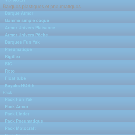
Barques plastiques et pneumatiques
Barque Armor
Gamme simple coque
Armor Univers Plaisance
Armor Univers Pêche
Barques Fun Yak
Pneumatique
Rigiflex
BIC
Roto
Float tube
Kayaks HOBIE
Pack
Pack Fun Yak
Pack Armor
Pack Linder
Pack Pneumatique
Pack Motocraft