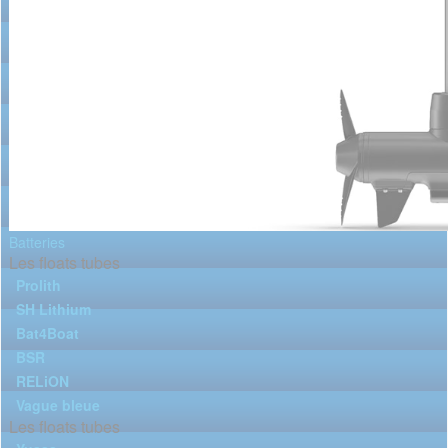
Batteries
Les floats tubes
Prolith
SH Lithium
Bat4Boat
BSR
RELiON
Vague bleue
Les floats tubes