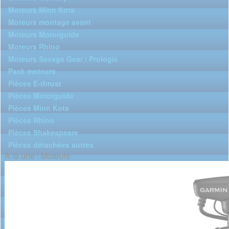
Moteurs Minn Kota
Moteurs montage avant
Moteurs Motorguide
Moteurs Rhino
Moteurs Savage Gear / Prologic
Pack moteurs
Pièces E-thrust
Pièces Motorguide
Pièces Minn Kota
Pièces Rhino
Pièces Shakespeare
Pièces détachées autres
A la une : Moteurs