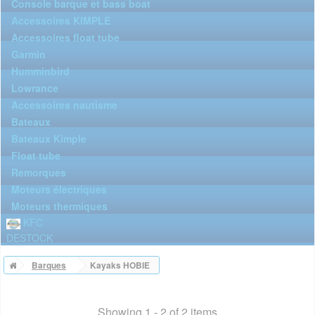
Console barque et bass boat
Accessoires KIMPLE
Accessoires float tube
Garmin
Humminbird
Lowrance
Accessoires nautisme
Bateaux
Bateaux Kimple
Float tube
Remorques
Moteurs électriques
Moteurs thermiques
KFC
DESTOCK
Barques
Kayaks HOBIE
Showing 1 - 2 of 2 items