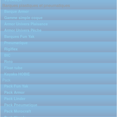
Barques plastiques et pneumatiques
Barque Armor
Gamme simple coque
Armor Univers Plaisance
Armor Univers Pêche
Barques Fun Yak
Pneumatique
Rigiflex
BIC
Roto
Float tube
Kayaks HOBIE
Pack
Pack Fun Yak
Pack Armor
Pack Linder
Pack Pneumatique
Pack Motocraft