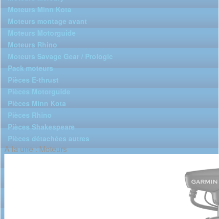
Moteurs Minn Kota
Moteurs montage avant
Moteurs Motorguide
Moteurs Rhino
Moteurs Savage Gear / Prologic
Pack moteurs
Pièces E-thrust
Pièces Motorguide
Pièces Minn Kota
Pièces Rhino
Pièces Shakespeare
Pièces détachées autres
A la une : Moteurs