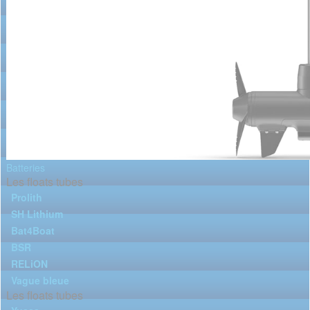
Batteries
Les floats tubes
Prolith
SH Lithium
Bat4Boat
BSR
RELiON
Vague bleue
Les floats tubes