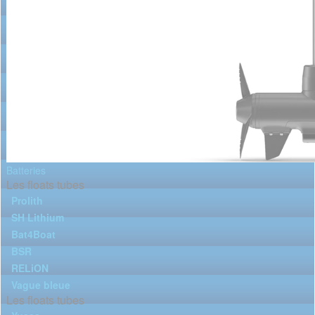
Batteries
Les floats tubes
Prolith
SH Lithium
Bat4Boat
BSR
RELiON
Vague bleue
Les floats tubes