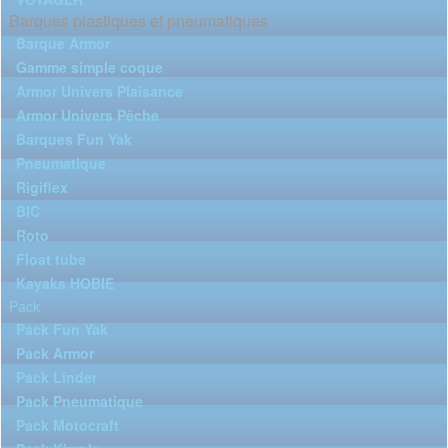
Barques plastiques et pneumatiques
Barque Armor
Gamme simple coque
Armor Univers Plaisance
Armor Univers Pêche
Barques Fun Yak
Pneumatique
Rigiflex
BIC
Roto
Float tube
Kayaks HOBIE
Pack
Pack Fun Yak
Pack Armor
Pack Linder
Pack Pneumatique
Pack Motocraft