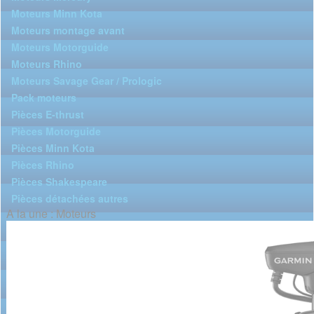
Moteurs Minn Kota
Moteurs montage avant
Moteurs Motorguide
Moteurs Rhino
Moteurs Savage Gear / Prologic
Pack moteurs
Pièces E-thrust
Pièces Motorguide
Pièces Minn Kota
Pièces Rhino
Pièces Shakespeare
Pièces détachées autres
A la une : Moteurs