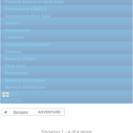
Console barque et bass boat
Accessoires KIMPLE
Accessoires float tube
Garmin
Humminbird
Lowrance
Accessoires nautisme
Bateaux
Bateaux Kimple
Float tube
Remorques
Moteurs électriques
Moteurs thermiques
KFC
DESTOCK
Barques
ADVENTURE
Showing 1 - 4 of 4 items