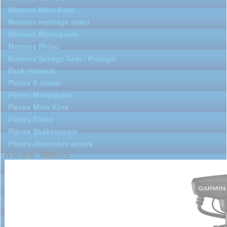
Moteurs Minn Kota
Moteurs montage avant
Moteurs Motorguide
Moteurs Rhino
Moteurs Savage Gear / Prologic
Pack moteurs
Pièces E-thrust
Pièces Motorguide
Pièces Minn Kota
Pièces Rhino
Pièces Shakespeare
Pièces détachées autres
A la une : Moteurs