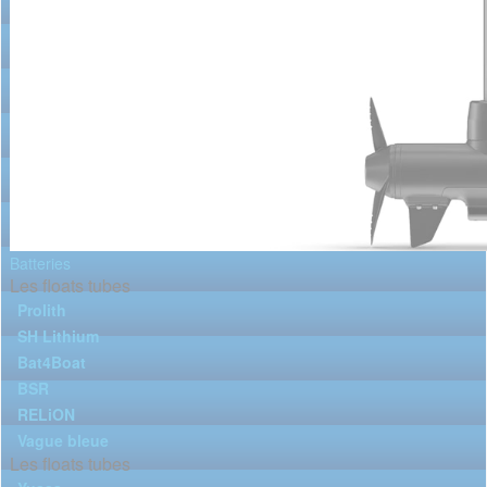
Batteries
Les floats tubes
Prolith
SH Lithium
Bat4Boat
BSR
RELiON
Vague bleue
Les floats tubes