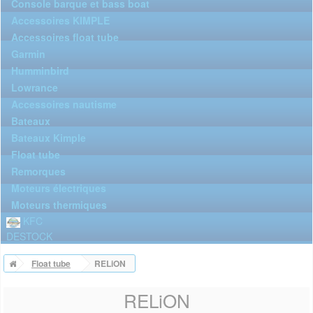
Console barque et bass boat
Accessoires KIMPLE
Accessoires float tube
Garmin
Humminbird
Lowrance
Accessoires nautisme
Bateaux
Bateaux Kimple
Float tube
Remorques
Moteurs électriques
Moteurs thermiques
KFC
DESTOCK
Float tube
RELiON
RELiON