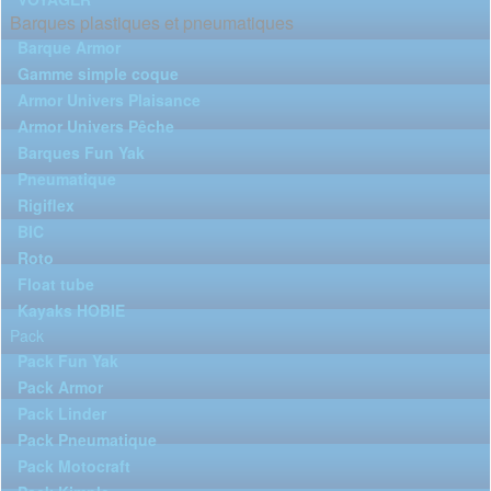
Barques plastiques et pneumatiques
Barque Armor
Gamme simple coque
Armor Univers Plaisance
Armor Univers Pêche
Barques Fun Yak
Pneumatique
Rigiflex
BIC
Roto
Float tube
Kayaks HOBIE
Pack
Pack Fun Yak
Pack Armor
Pack Linder
Pack Pneumatique
Pack Motocraft