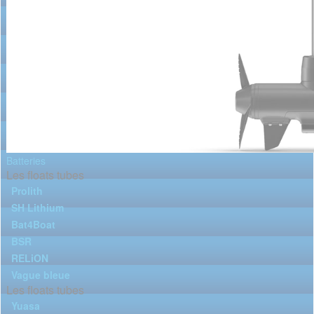
Batteries
Les floats tubes
Prolith
SH Lithium
Bat4Boat
BSR
RELiON
Vague bleue
Les floats tubes
Yuasa