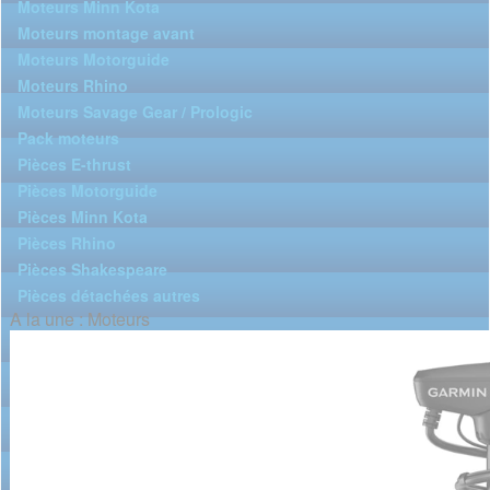
Moteurs Minn Kota
Moteurs montage avant
Moteurs Motorguide
Moteurs Rhino
Moteurs Savage Gear / Prologic
Pack moteurs
Pièces E-thrust
Pièces Motorguide
Pièces Minn Kota
Pièces Rhino
Pièces Shakespeare
Pièces détachées autres
A la une : Moteurs