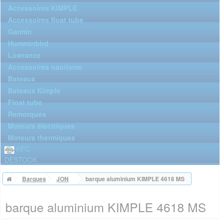
Accessoires KIMPLE
Accessoires float tube
Garmin
Humminbird
Lowrance
Accessoires nautisme
Bateaux
Bateaux Kimple
Float tube
Remorques
Moteurs électriques
Moteurs thermiques
KFC
DESTOCK
Barques
JON
barque aluminium KIMPLE 4618 MS
barque aluminium KIMPLE 4618 MS