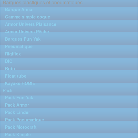
Barques plastiques et pneumatiques
Barque Armor
Gamme simple coque
Armor Univers Plaisance
Armor Univers Pêche
Barques Fun Yak
Pneumatique
Rigiflex
BIC
Roto
Float tube
Kayaks HOBIE
Pack
Pack Fun Yak
Pack Armor
Pack Linder
Pack Pneumatique
Pack Motocraft
Pack Kimple