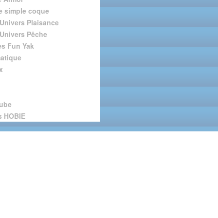
 simple coque
Univers Plaisance
Univers Pêche
s Fun Yak
atique
x
tube
s HOBIE