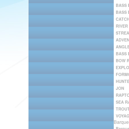
BASS 
BASS 
CATC
RIVER
STRE
ADVE
ANGL
BASS 
BOW R
EXPL
FORM
HUNT
JON
RAPT
SEA R
TROU
VOYA
Barques
Barqu