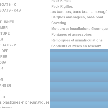
Pack Kimple
BOATS - K
Pack Rigiflex
BOATS - K&S
Les barques, bass boat, aménagée
H
Barques aménagées, bass boat
 RUNNER
Covering
AMER
Moteurs et installations électrique
NTURE
Pontages et accessoires
ER
Remorques et immatriculations
BOATS - V
Sondeurs et mises en réseaux
IDER
ORER
OSA
ER
OR
ANGER
T
GER
 plastiques et pneumatiques
e Armor