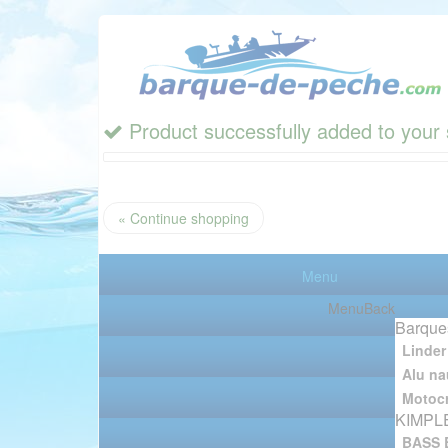
Product successfully added to your 
« Continue shopping
Menu
Menu
Back
Barque
Linder
Alu na
Motocr
KIMPL
BASS 